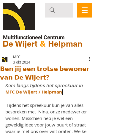
Multifunctioneel Centrum
De Wijert
&
Helpman
MFC
3 okt 2024
𝗕𝗲𝗻 𝗷𝗶𝗷 𝗲𝗲𝗻 𝘁𝗿𝗼𝘁𝘀𝗲 𝗯𝗲𝘄𝗼𝗻𝗲𝗿
𝘃𝗮𝗻 𝗗𝗲 𝗪𝗶𝗷𝗲𝗿𝘁?
𝘒𝘰𝘮 𝘭𝘢𝘯𝘨𝘴 𝘵𝘪𝘫𝘥𝘦𝘯𝘴 𝘩𝘦𝘵 𝘴𝘱𝘳𝘦𝘦𝘬𝘶𝘶𝘳 𝘪𝘯 
MFC De Wijert / Helpman
 Tijdens het spreekuur kun je van alles 
bespreken met  Nina, onze medewerker 
wonen. Misschien heb je wel een 
geweldig idee voor jouw buurt of straat 
waar je met ons over wilt praten. Welke 