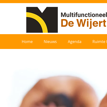
Multifunctionee
De Wijer
Home
Nieuws
Agenda
Ruimte 