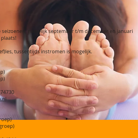
ee seizoenen, namelijk september t/m december en januari
g plaats!
ef)les, tussentijds instromen is mogelijk.
ep)
ep)
574730
.nl
roep)
 groep)