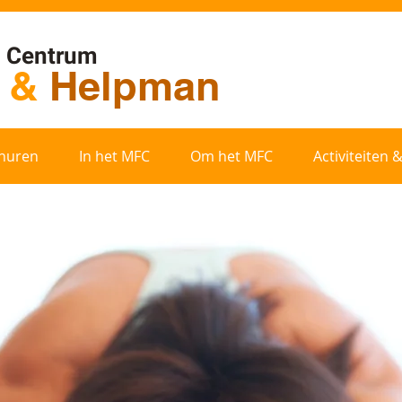
l Centrum
t
&
Helpman
huren
In het MFC
Om het MFC
Activiteiten