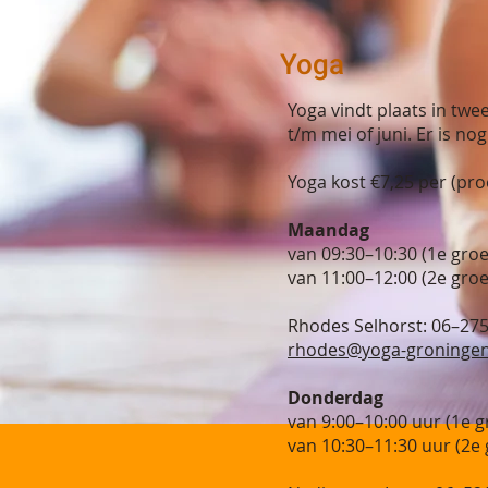
Yoga
Yoga vindt plaats in tw
t/m mei of juni. Er is no
Yoga kost €
7,25 per (pro
Maandag
van 09:30–10:30 (1e gro
van 11:00–12:00 (2e gro
Rhodes Selhorst: 06–27
rhodes@yoga-groningen
Donderdag
van 9:00–10:00 uur (1e g
van 10:30–11:30 uur (2e