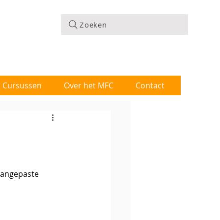
Zoeken
 & Cursussen
Over het MFC
Contact
aangepaste 