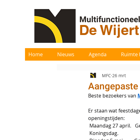
Multifunctionee
De Wijer
Home
Nieuws
Agenda
Ruimte 
MFC
26 mrt
Aangepaste 
Beste bezoekers van 
Er staan wat feestda
openingstijden:
 Maandag 27 april.   G
 Koningsdag.