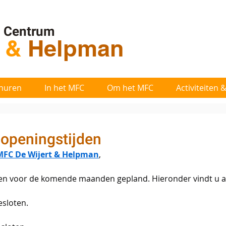
l Centrum
t
&
Helpman
huren
In het MFC
Om het MFC
Activiteiten
openingstijden
MFC De Wijert & Helpman
,
gen voor de komende maanden gepland. Hieronder vindt u 
esloten.