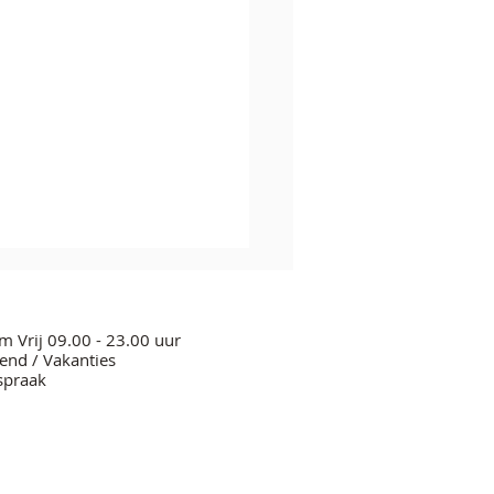
m Vrij 09.00 - 23.00 uur
nd / Vakanties
spraak
leum Soulvibration