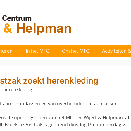
l Centrum
t
&
Helpman
huren
In het MFC
Om het MFC
Activiteiten
stzak zoekt herenkleding
t herenkleding.
t aan stropdassen en van overhemden tot aan jassen. 
dens de openingstijden van het MFC De Wijert & Helpman  afl
elf. Broekzak Vestzak is geopend dinsdag t/m donderdag van 