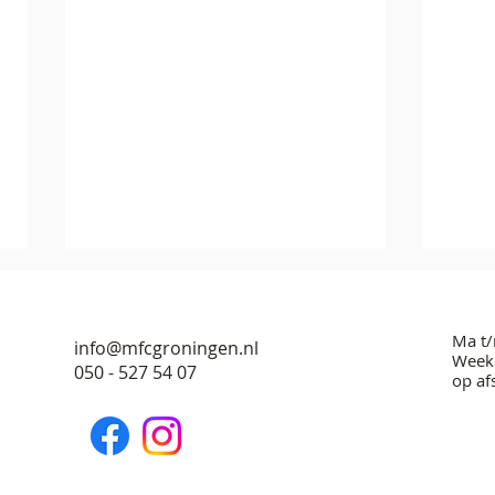
Ma t/
info@mfcgroningen.nl
Weeke
050 - 527 54 07
op af
Jubi
Theater verbindt bewoners in
Groningen Zuid