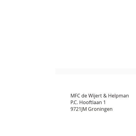
MFC de Wijert & Helpman
P.C. Hooftlaan 1
9721JM Groningen
Speelfestival De Wijert 2026
– Een week om trots op te