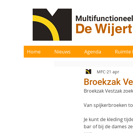
Multifunctionee
De Wijer
Home
Nieuws
Agenda
Ruimte 
MFC
21 apr
Broekzak Ve
Broekzak Vestzak zoek
Van spijkerbroeken to
Je kunt de kleding tij
bar of bij de dames z