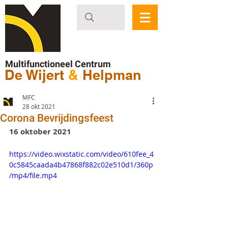
Multifunctioneel Centrum
De Wijert
&
Helpman
MFC
28 okt 2021
Corona Bevrijdingsfeest
16 oktober 2021
https://video.wixstatic.com/video/610fee_4
0c5845caada4b47868f882c02e510d1/360p
/mp4/file.mp4