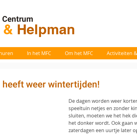
l Centrum
t
&
Helpman
huren
In het MFC
Om het MFC
Activiteiten
 heeft weer wintertijden!
De dagen worden weer korter
speeltuin netjes en zonder ki
sluiten, moeten we het hek d
het donker wordt. Ook gaan w
zaterdagen een uurtje later o