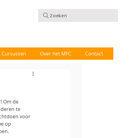
Zoeken
 & Cursussen
Over het MFC
Contact
! Om de 
nderen te 
ichtdoen voor 
e op 
pen.