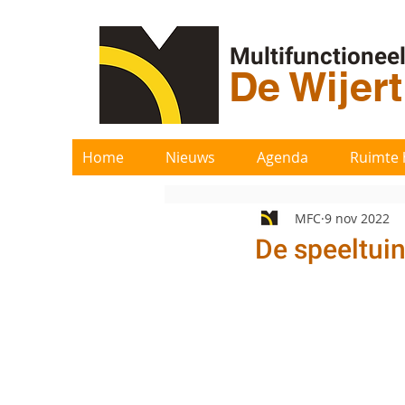
Multifunctionee
De Wijer
Home
Nieuws
Agenda
Ruimte 
MFC
9 nov 2022
De speeltuin