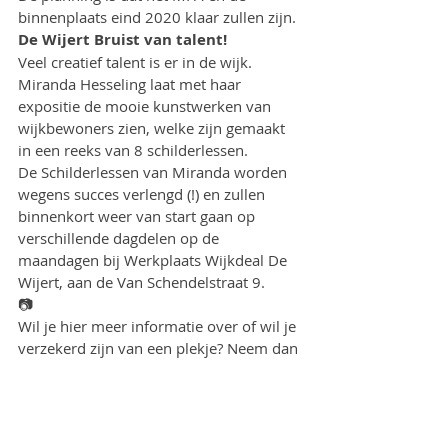
binnenplaats eind 2020 klaar zullen zijn.
De Wijert Bruist van talent!
Veel creatief talent is er in de wijk. 
Miranda Hesseling laat met haar 
expositie de mooie kunstwerken van 
wijkbewoners zien, welke zijn gemaakt 
in een reeks van 8 schilderlessen.
De Schilderlessen van Miranda worden 
wegens succes verlengd (!) en zullen 
binnenkort weer van start gaan op 
verschillende dagdelen op de 
maandagen bij Werkplaats Wijkdeal De 
Wijert, aan de Van Schendelstraat 9.
📷
Wil je hier meer informatie over of wil je 
verzekerd zijn van een plekje? Neem dan 
even contact met ons op via 
info@wijkdealdewijert.nl
 of stuur een 
bericht naar 06 4050 7999.
Talent wordt gespot tijdens het Pop-Up 