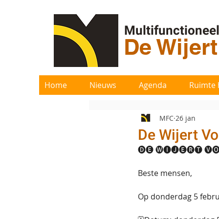
Multifunctionee
De Wijer
Home
Nieuws
Agenda
Ruimte 
MFC
26 jan
De Wijert Vo
🅓🅔 🅦🅘🅙🅔🅡🅣 🅥
Beste mensen,
Op donderdag 5 februa