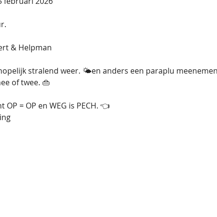
 februari 2026
r.
ert & Helpman   
hopelijk stralend weer. 🌤en anders een paraplu meenemen
ee of twee. 👜
ant OP = OP en WEG is PECH. 👈
ing