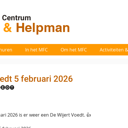
l Centrum
t
&
Helpman
huren
In het MFC
Om het MFC
Activiteiten
edt 5 februari 2026
🅔🅓🅣 
ri 2026 is er weer een De Wijert Voedt. 👍