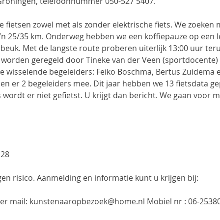
roningen, telefoonnummer 050-527 5407.            
e fietsen zowel met als zonder elektrische fiets. We zoeken 
’n 25/35 km. Onderweg hebben we een koffiepauze op een leu
euk. Met de langste route proberen uiterlijk 13:00 uur terug
 worden geregeld door Tineke van der Veen (sportdocente) 
e wisselende begeleiders: Feiko Boschma, Bertus Zuidema e
tsen er 2 begeleiders mee. Dit jaar hebben we 13 fietsdata ge
s wordt er niet gefietst. U krijgt dan bericht. We gaan voor m
 28
n risico. Aanmelding en informatie kunt u krijgen bij:
per mail: kunstenaaropbezoek@home.nl Mobiel nr : 06-2538