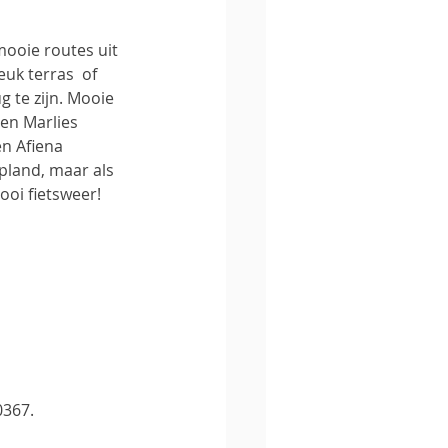
mooie routes uit 
k terras  of 
 te zijn. Mooie 
en Marlies 
n Afiena 
pland, maar als 
ooi fietsweer!
0367.