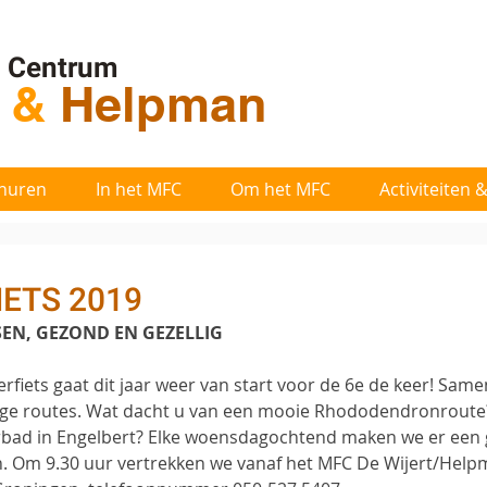
l Centrum
t
&
Helpman
huren
In het MFC
Om het MFC
Activiteiten
ETS 2019
SEN, GEZOND EN GEZELLIG
fiets gaat dit jaar weer van start voor de 6e de keer! Same
tige routes. Wat dacht u van een mooie Rhododendronroute? 
rbad in Engelbert? Elke woensdagochtend maken we er een g
. Om 9.30 uur vertrekken we vanaf het MFC De Wijert/Help