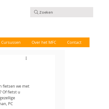
Zoeken
 & Cursussen
Over het MFC
Contact
n fietsen we met 
Of fietst u 
ezellige 
man, PC 