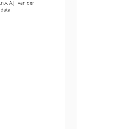
v. A.J.  van der 
data. 