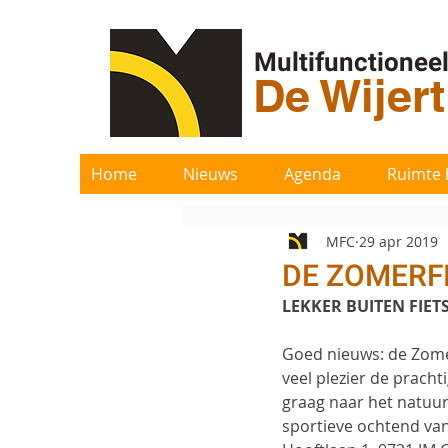
Multifunctionee
De Wijer
Home
Nieuws
Agenda
Ruimte 
MFC
29 apr 2019
DE ZOMERFI
LEKKER BUITEN FIET
Goed nieuws: de Zomer
veel plezier de prach
graag naar het natuu
sportieve ochtend van