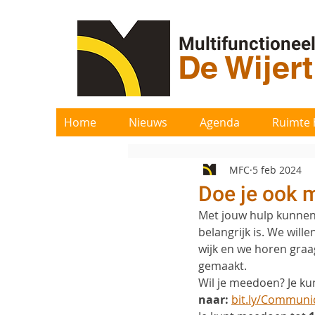
Multifunctionee
De Wijer
Home
Nieuws
Agenda
Ruimte 
MFC
5 feb 2024
Doe je ook 
Met jouw hulp kunnen 
belangrijk is. We will
wijk en we horen graa
gemaakt.
Wil je meedoen? Je k
naar:
bit.ly/Communic