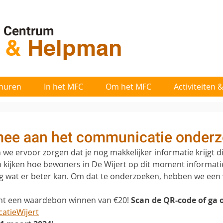
l Centrum
t
&
Helpman
huren
In het MFC
Om het MFC
Activiteiten
mee aan het communicatie onder
we ervoor zorgen dat je nog makkelijker informatie krijgt di
en kijken hoe bewoners in De Wijert op dit moment informatie
g wat er beter kan. Om dat te onderzoeken, hebben we een v
unt een waardebon winnen van €20! 
Scan de QR-code of ga o
atieWijert