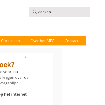
Zoeken
 & Cursussen
Over het MFC
Contact
zoek?
e voor jou 
 krijgen over de 
ragenlijst 
p het internet 