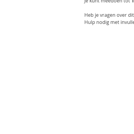
Je kunt meedoen tot
 
Heb je vragen over di
Hulp nodig met invull