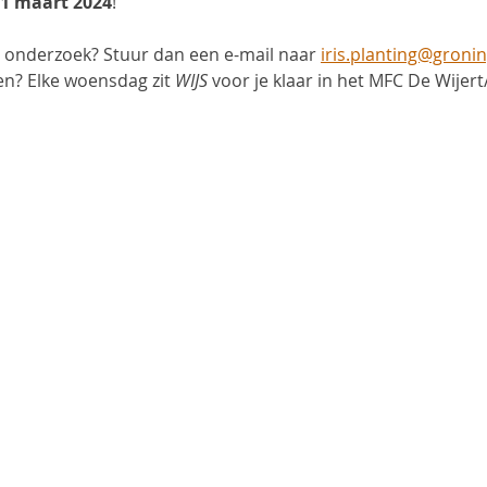
11 maart 2024
!
t onderzoek? Stuur dan een e-mail naar 
iris.planting@groni
en? Elke woensdag zit
 WIJS
 voor je klaar in het MFC De Wije