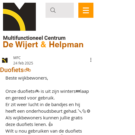
Multifunctioneel Centrum
De Wijert
&
Helpman
MFC
24 feb 2025
Duofiets🚲
Beste wijkbewoners, 
Onze duofiets🚲 is uit zijn winters💤laap 
en gereed voor gebruik.
Er zit weer lucht in de bandjes en hij 
heeft een onderhoudsbeurt gehad.🪛🔩⚙️
Als wijkbewoners kunnen jullie gratis 
deze duofiets lenen. 👍
Wilt u nou gebruiken van de duofiets 