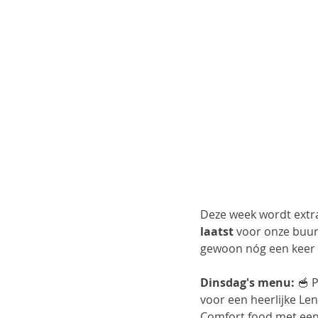
Deze week wordt extr
laatst
 voor onze buur
gewoon nóg een keer g
Dinsdag's menu:
 🥣 
voor een heerlijke Le
Comfort food met een 