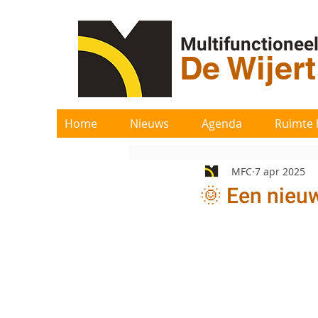
Multifunctionee
De Wijer
Home
Nieuws
Agenda
Ruimte 
MFC
7 apr 2025
🌞 Een nieu