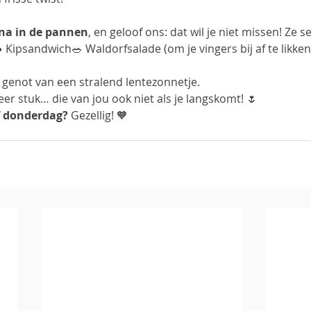
na in de pannen
, en geloof ons: dat wil je niet missen! Ze s
ipsandwich🥗 Waldorfsalade (om je vingers bij af te likken
 genot van een stralend lentezonnetje. 
er stuk… die van jou ook niet als je langskomt! 🌷
f donderdag?
 Gezellig! 🧡