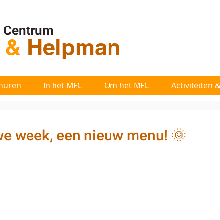
l Centrum
t
&
Helpman
huren
In het MFC
Om het MFC
Activiteiten
we week, een nieuw menu! 🌞