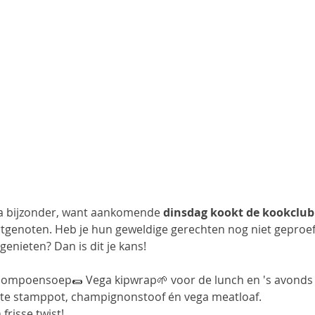
a bijzonder, want aankomende 
dinsdag kookt de kookclub 
tgenoten. Heb je hun geweldige gerechten nog niet geproefd?
enieten? Dan is dit je kans!
Pompoensoep🌯 Vega kipwrap🌱 voor de lunch en 's avonds s
nte stamppot, champignonstoof én vega meatloaf. 
frisse twist!