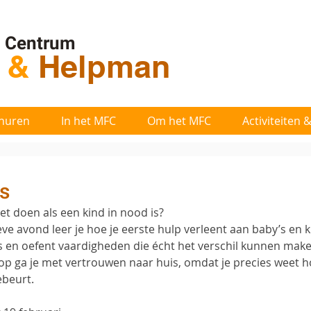
l Centrum
t
&
Helpman
huren
In het MFC
Om het MFC
Activiteiten
s
oet doen als een kind in nood is? 
eve avond leer je hoe je eerste hulp verleent aan baby’s en k
ips en oefent vaardigheden die écht het verschil kunnen make
op ga je met vertrouwen naar huis, omdat je precies weet h
ebeurt.