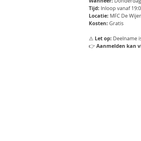
Wanneer:
 Donderdag 
Tijd:
 Inloop vanaf 19:
Locatie:
 MFC De Wije
Kosten:
 Gratis
⚠️ 
Let op:
 Deelname is
👉 
Aanmelden kan v