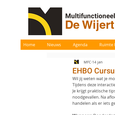
Multifunctionee
De Wijer
Home
Nieuws
Agenda
Ruimte 
MFC
14 jan
EHBO Cursu
Wil jij weten wat je m
Tijdens deze interacti
Je krijgt praktische t
noodgevallen. Na aflo
handelen als er iets g