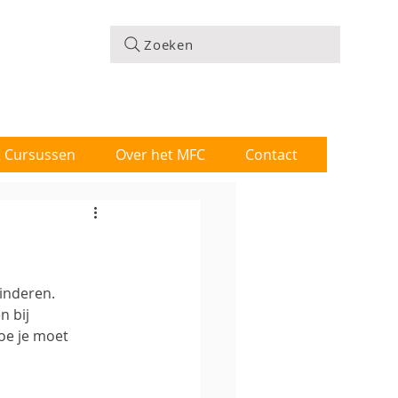
Zoeken
 & Cursussen
Over het MFC
Contact
inderen. 
n bij 
oe je moet 