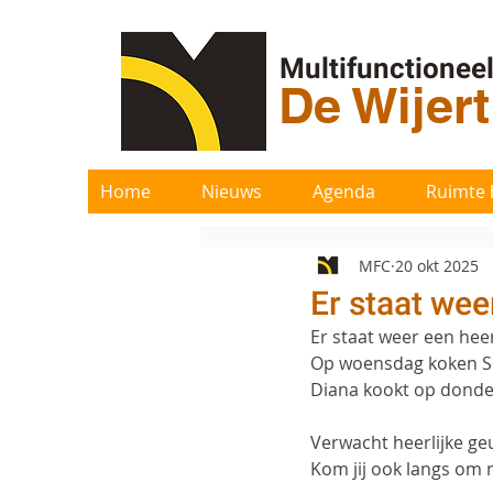
Multifunctionee
De Wijer
Home
Nieuws
Agenda
Ruimte 
MFC
20 okt 2025
Er staat wee
Er staat weer een heer
Op woensdag koken Soh
Diana kookt op donder
Verwacht heerlijke g
Kom jij ook langs om 