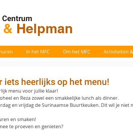
l Centrum
t
&
Helpman
huren
In het MFC
Om het MFC
Activiteiten
r iets heerlijks op het menu!
lijk menu voor jullie klaar!
eel en Reza zowel een smakkelijke lunch als dinner.
dag en vrijdag de Surinaamse Buurtkeuken. Dit wil je niet 
euren en smaken!
mee te proeven en genieten?