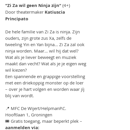
"Zi Za wil geen Ninja zijn"
 (4+)
Door theatermaker 
Katiuscia 
Principato
De hele familie van Zi Za is ninja. Zijn 
ouders, zijn grote zus Xa, zelfs de 
tweeling Yin en Yan bijna… Zi Za zal ook 
ninja worden. Maar… wil hij dat wel?
Wat als je liever beweegt en muziek 
maakt dan vecht? Wat als je je eigen weg 
wil kiezen?
Een spannende en grappige voorstelling 
met een driekoppig monster op de loer 
– over je hart volgen en worden waar jíj 
blij van wordt.
📍 MFC De Wijert/HelpmanP.C. 
Hooftlaan 1, Groningen
🎟 Gratis toegang, maar beperkt plek – 
aanmelden via: 