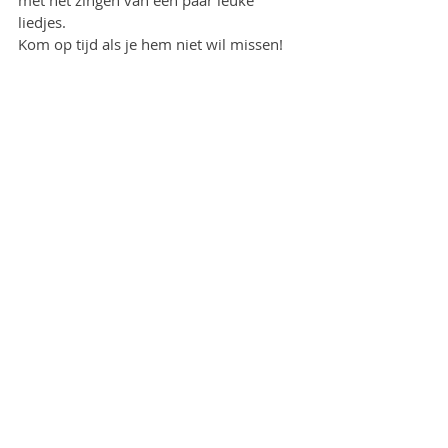
met het zingen van een paar leuke 
liedjes. 
Kom op tijd als je hem niet wil missen!