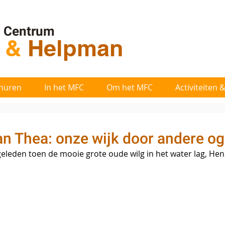
l Centrum
t
&
Helpman
huren
In het MFC
Om het MFC
Activiteiten
an Thea: onze wijk door andere o
geleden toen de mooie grote oude wilg in het water lag, Hend