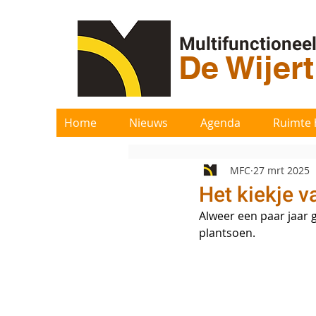
Multifunctionee
De Wijer
Home
Nieuws
Agenda
Ruimte 
MFC
27 mrt 2025
Het kiekje v
Alweer een paar jaar 
plantsoen. 