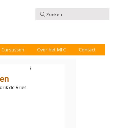
Zoeken
 & Cursussen
Over het MFC
Contact
gen
rik de Vries 