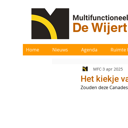
Multifunctionee
De Wijer
Home
Nieuws
Agenda
Ruimte 
MFC
3 apr 2025
Het kiekje v
Zouden deze Canadese 