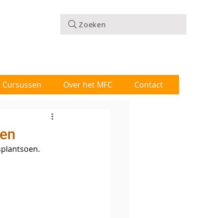
Zoeken
 & Cursussen
Over het MFC
Contact
gen
splantsoen. 