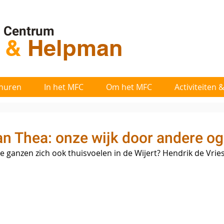
l Centrum
t
&
Helpman
huren
In het MFC
Om het MFC
Activiteiten
an Thea: onze wijk door andere o
ganzen zich ook thuisvoelen in de Wijert? Hendrik de Vrie