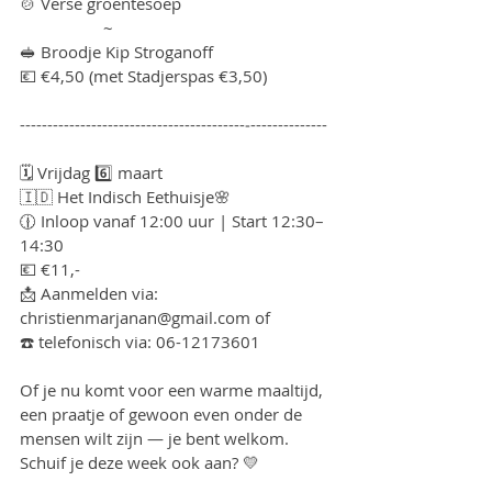
🍲 Verse groentesoep
                   ~
🥪 Broodje Kip Stroganoff
💶 €4,50 (met Stadjerspas €3,50)
-----------------------------------------‐--------------
🗓 Vrijdag 6️⃣ maart
🇮🇩 Het Indisch Eethuisje🌸
🕧 Inloop vanaf 12:00 uur | Start 12:30–
14:30
💶 €11,-
📩 Aanmelden via: 
christienmarjanan@gmail.com of
☎️ telefonisch via: 06-12173601 
Of je nu komt voor een warme maaltijd, 
een praatje of gewoon even onder de 
mensen wilt zijn — je bent welkom.
Schuif je deze week ook aan? 💛