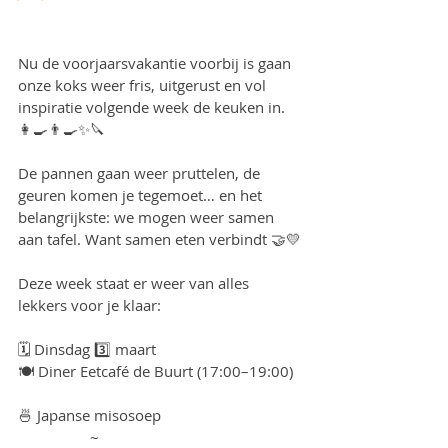
Nu de voorjaarsvakantie voorbij is gaan 
onze koks weer fris, uitgerust en vol 
inspiratie volgende week de keuken in.  
👩‍🍳👨‍🍳✨🔪
De pannen gaan weer pruttelen, de 
geuren komen je tegemoet… en het 
belangrijkste: we mogen weer samen 
aan tafel. Want samen eten verbindt 🤝💛
Deze week staat er weer van alles 
lekkers voor je klaar:
🗓 Dinsdag 3️⃣ maart
🍽 Diner Eetcafé de Buurt (17:00–19:00)
🍜 Japanse misosoep
                  ~