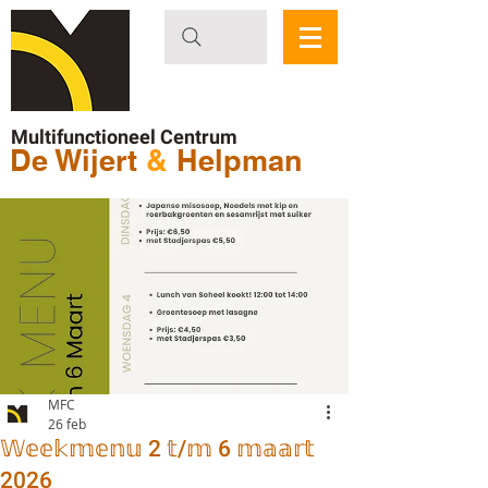
Multifunctioneel Centrum
De Wijert
&
Helpman
MFC
26 feb
𝕎𝕖𝕖𝕜𝕞𝕖𝕟𝕦 2 𝕥/𝕞 6 𝕞𝕒𝕒𝕣𝕥
2026