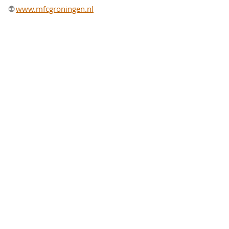
🌐 
www.mfcgroningen.nl