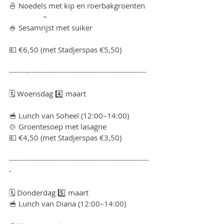
🍜 Noedels met kip en roerbakgroenten
                 ~
🍚 Sesamrijst met suiker
💶 €6,50 (met Stadjerspas €5,50)
-------‐------‐----------------------------------------
🗓 Woensdag 4️⃣ maart
🥣 Lunch van Soheel (12:00–14:00)
🍲 Groentesoep met lasagne
💶 €4,50 (met Stadjerspas €3,50)
-----‐--------------------------------------------------
-
🗓 Donderdag 5️⃣ maart
🥣 Lunch van Diana (12:00–14:00)