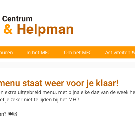
l Centrum
t
&
Helpman
huren
In het MFC
Om het MFC
Activiteiten
enu staat weer voor je klaar!
n extra uitgebreid menu, met bijna elke dag van de week hee
 je zeker niet te lijden bij het MFC!
en? 🍽️😄