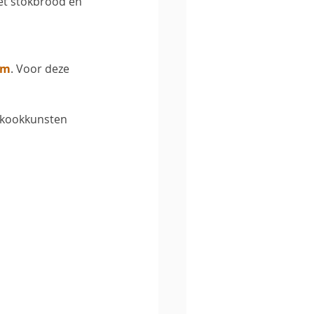
et stokbrood en 
om
. Voor deze 
 kookkunsten 