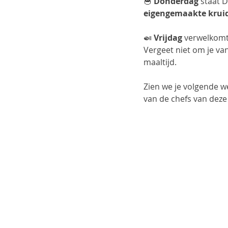
🥣 
Donderdag
 staat 
eigengemaakte krui
🍛 
Vrijdag
 verwelkomt
Vergeet niet om je va
maaltijd.
Zien we je volgende w
van de chefs van deze