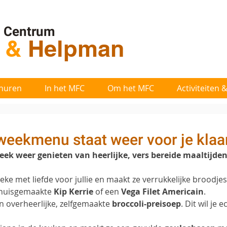
l Centrum
t
&
Helpman
huren
In het MFC
Om het MFC
Activiteiten
weekmenu staat weer voor je klaar
k weer genieten van heerlijke, vers bereide maaltijden
eke met liefde voor jullie en maakt ze verrukkelijke broodjes
n huisgemaakte 
Kip Kerrie
 of een 
Vega Filet Americain
. 
n overheerlijke, zelfgemaakte 
broccoli-preisoep
. Dit wil je 