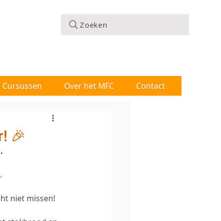
Zoeken
 & Cursussen
Over het MFC
Contact
! 🎉
.
.
echt niet missen!