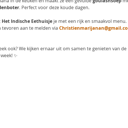
Diana in de keuken en maakt ze een gevulde 
goulashsoep
 m
denboter
. Perfect voor deze koude dagen.
 
Het Indische Eethuisje
 je met een rijk en smaakvol menu. 
n tevoren aan te melden via 
Christienmarijanan@gmail.c
eek ook? We kijken ernaar uit om samen te genieten van de
 week! ✨