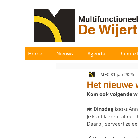
Multifunctionee
De Wijer
Home
Nieuws
Agenda
Ruimte 
MFC
31 jan 2025
Het nieuwe 
Kom ook volgende wee
🍽 
Dinsdag
 kookt Ann
Je kunt kiezen uit ee
Daarbij serveert ze ee