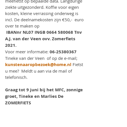
meefietst op bepaalde data. Langdurige 
ziekte uitgezonderd. Koffie voor eigen 
kosten, kleine verrassing onderweg is 
incl. De deelnamekosten zijn €50,-  euro 
over te maken op
IBANnr NL07 INGB 0664 580068 Tnv 
A.J. van der Veen ovv. Zomerfiets 
2021.
Voor meer informatie: 
06-25380367
Tineke van der Veen  of op de e-mail; 
kunstenaaropbezoek@home.nl
 Fietst 
u mee?  Meldt u aan via de mail of 
telefonisch. 
Graag tot 9 juni bij het MFC, zonnige 
groet, Tineke en Marlies De 
ZOMERFIETS