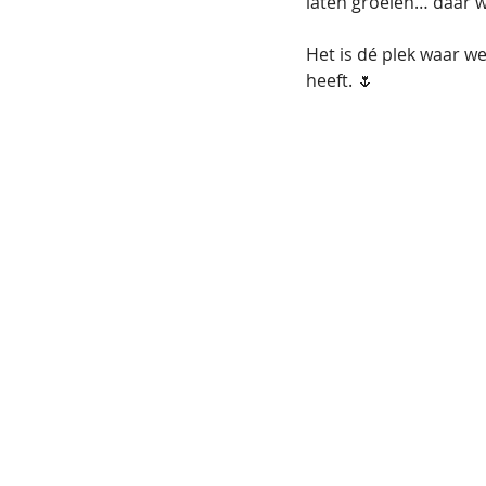
laten groeien… daar w
Het is dé plek waar w
heeft. 🌷