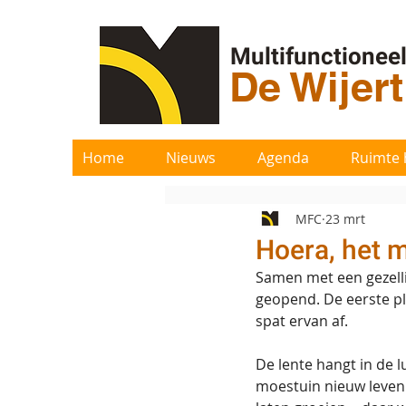
Multifunctionee
De Wijer
Home
Nieuws
Agenda
Ruimte 
MFC
23 mrt
Hoera, het 
Samen met een gezelli
geopend. De eerste pl
spat ervan af.
De lente hangt in de l
moestuin nieuw leven i