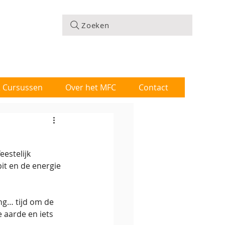
Zoeken
 & Cursussen
Over het MFC
Contact
estelijk 
it en de energie 
ng… tijd om de 
 aarde en iets 