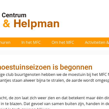
l Centrum
t
&
Helpman
huren
In het MFC
Om het MFC
Activiteiten
moestuinseizoen is begonnen
ge club buurtgenoten hebben we de moestuin bij het MFC fe
antjes staan alweer bijna te stralen, de aarde wordt omgesp
ucht, de zon laat zich weer zien en dat betekent maar één di
n te blazen. Dat gevoel van samen buiten zijn, handen in de