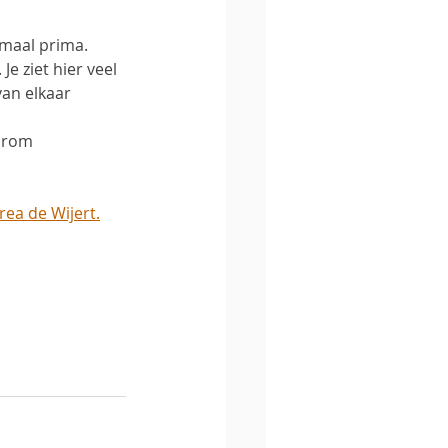
maal prima. 
Je ziet hier veel 
an elkaar 
arom 
rea de Wijert.