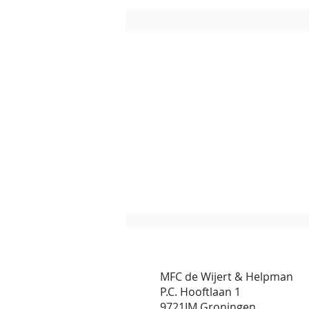
MFC de Wijert & Helpman
P.C. Hooftlaan 1
9721JM Groningen