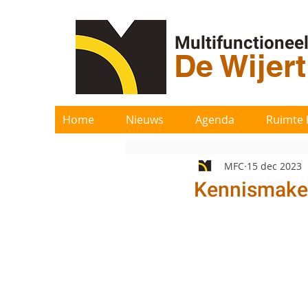
Multifunctionee
De Wijer
Home
Nieuws
Agenda
Ruimte 
MFC
15 dec 2023
Kennismaken