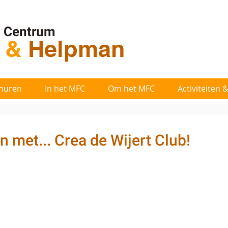
l Centrum
t
&
Helpman
huren
In het MFC
Om het MFC
Activiteiten
 met... Crea de Wijert Club!