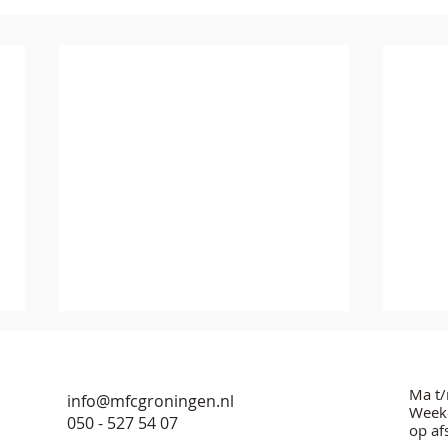
Ma t/
info@mfcgroningen.nl
Weeke
050 - 527 54 07
op af