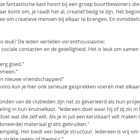
e fantastische kast hoort bij een groep buurtbewoners die 
lkaar komt om, je raadt het al, creatief bezig te zijn. Het begon
ee om creatieve mensen bij elkaar te brengen. En inmiddels
o leuk? De leden vertellen vol enthousiasme: 
e sociale contacten en de gezelligheid. Het is leuk om samen 
 erg goed.” 
gemeen.” 
En nieuwe vriendschappen!”
en soms kun je hier ook serieuze gesprekken voeren met elkaar
onden van de clubleden zijn net zo gevarieerd als hun proje
ng in hun knutselkast. "Iedereen doet waar hij of zij zin in h
et wat die zelf wilt. Als je in juli een kerstkaart wilt maken 
doneerde) materiaal gratis gebruiken.”
mpelig. Het biedt een beetje structuur. Iedereen is vrij om
 strikte regels of thema's.” 