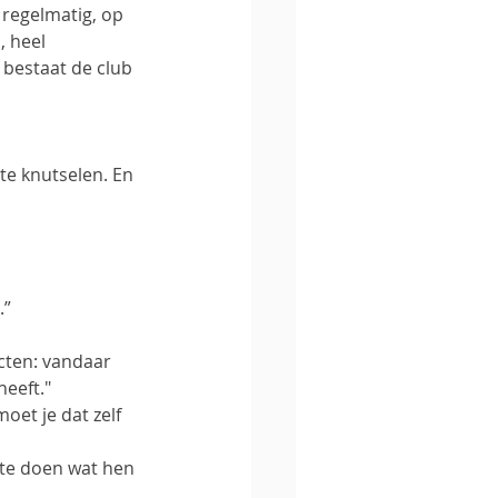
regelmatig, op 
, heel 
 bestaat de club 
te knutselen. En 
.”
cten: vandaar 
eeft." 
moet je dat zelf 
 te doen wat hen 