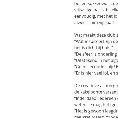
bollen sokkenwol… dez
vrijwillige basis, bij e
eenvoudig, met het id
alweer ruim vijf jaar! 
Wat maakt deze club z
“Wat inspireert zijn d
het is dichtbij huis.”
“De sfeer is onderling
“Uitstekend in het al
“Geen seconde spijt! 
“Er is hier veel lol, 
De creatieve achtergr
de kakelbonte verzameli
“Inderdaad, iedereen do
weten! Je mag het (ge
“Het is gewoon laagdre
gelukkig maakt, zonder