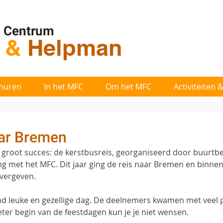
l Centrum
t
&
Helpman
huren
In het MFC
Om het MFC
Activiteiten
aar Bremen
 groot succes: de kerstbusreis, georganiseerd door buurtb
g met het MFC. Dit jaar ging de reis naar Bremen en binne
 vergeven.
d leuke en gezellige dag. De deelnemers kwamen met veel p
eter begin van de feestdagen kun je je niet wensen.