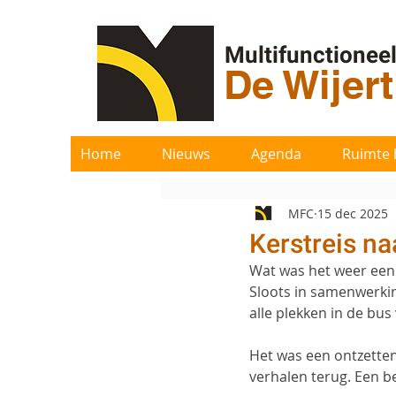
Multifunctionee
De Wijer
Home
Nieuws
Agenda
Ruimte 
MFC
15 dec 2025
Kerstreis n
Wat was het weer een
Sloots in samenwerkin
alle plekken in de bus
Het was een ontzetten
verhalen terug. Een b