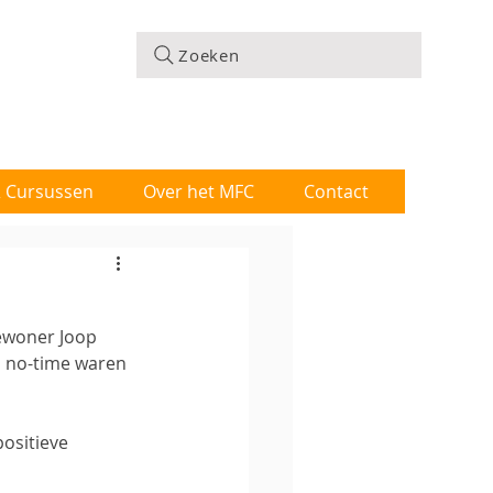
Zoeken
 & Cursussen
Over het MFC
Contact
ewoner Joop 
n no-time waren 
ositieve 