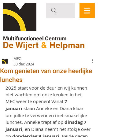
Multifunctioneel Centrum
De Wijert
&
Helpman
MFC
30 dec 2024
Kom genieten van onze heerlijke
lunches
2025 staat voor de deur en wij kunnen 
niet wachten om onze keuken in het 
MFC weer te openen! Vanaf 
7 
januari
 staan Anneke en Diana klaar 
om jullie te verwennen met smakelijke 
lunches. Anneke trapt af op 
dinsdag 7 
januari
, en Diana neemt het stokje over 
op 
donderdag 9 januari
. Beide dagen 