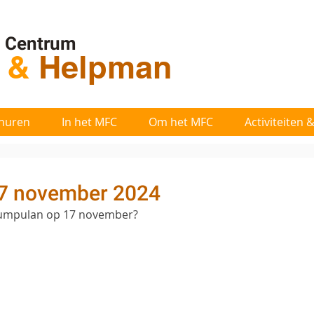
l Centrum
t
&
Helpman
huren
In het MFC
Om het MFC
Activiteiten
7 november 2024
Kumpulan op 17 november?