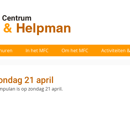
l Centrum
t
&
Helpman
huren
In het MFC
Om het MFC
Activiteiten
ndag 21 april
pulan is op zondag 21 april.