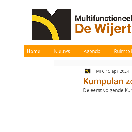
Multifunctionee
De Wijer
Home
Nieuws
Agenda
Ruimte 
MFC
15 apr 2024
Kumpulan zo
De eerst volgende Kum