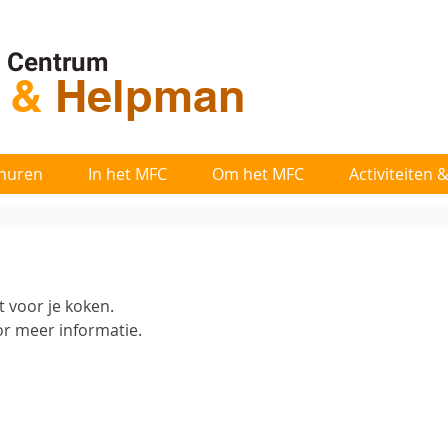
l Centrum
t
&
Helpman
huren
In het MFC
Om het MFC
Activiteiten
 voor je koken.
oor meer informatie.