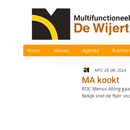
Multifunctionee
De Wijer
Home
Nieuws
Agenda
Ruimte 
MFC
28 okt 2024
MA kookt
ROC Menso Alting gaat
Bekijk snel de flyer v