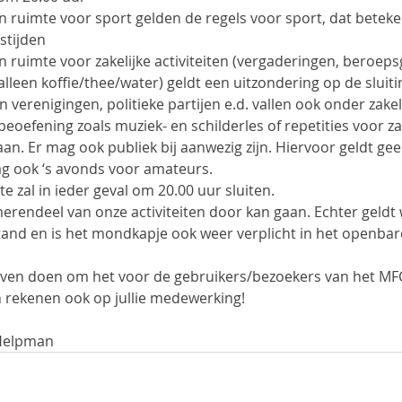
en ruimte voor sport gelden de regels voor sport, dat beteke
gstijden
n ruimte voor zakelijke activiteiten (vergaderingen, beroeps
lleen koffie/thee/water) geldt een uitzondering op de sluitin
verenigingen, politieke partijen e.d. vallen ook onder zakeli
beoefening zoals muziek- en schilderles of repetities voor z
aan. Er mag ook publiek bij aanwezig zijn. Hiervoor geldt geen
g ook ‘s avonds voor amateurs.
e zal in ieder geval om 20.00 uur sluiten.
erendeel van onze activiteiten door kan gaan. Echter geldt 
and en is het mondkapje ook weer verplicht in het openbar
lijven doen om het voor de gebruikers/bezoekers van het MFC 
 rekenen ook op jullie medewerking!
Helpman