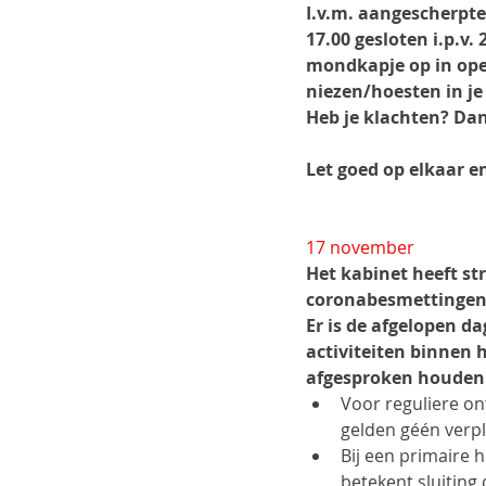
I.v.m. aangescherpte
17.00 gesloten i.p.v.
mondkapje op in ope
niezen/hoesten in je
Heb je klachten? Dan 
Let goed op elkaar en
17 november
Het kabinet heeft st
coronabesmettingen t
Er is de afgelopen d
activiteiten binnen 
afgesproken houden 
Voor reguliere on
gelden géén verpli
Bij een primaire h
betekent sluiting