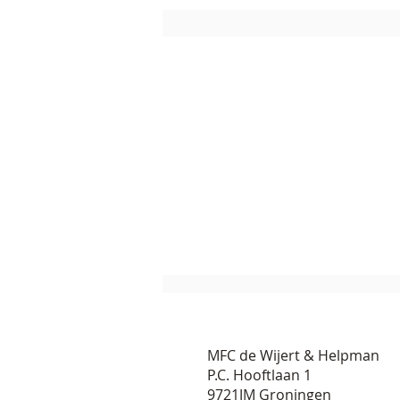
MFC de Wijert & Helpman
P.C. Hooftlaan 1
9721JM Groningen