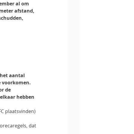
cember al om 
5meter afstand, 
schudden,  
het aantal 
e voorkomen. 
or de 
 elkaar hebben 
FC plaatsvinden) 
orecaregels, dat 