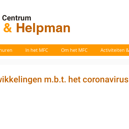
l Centrum
t
&
Helpman
huren
In het MFC
Om het MFC
Activiteiten
ikkelingen m.b.t. het coronavirus