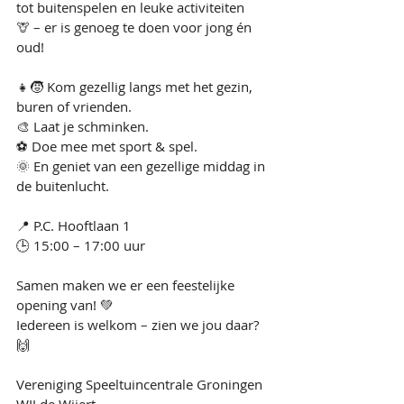
tot buitenspelen en leuke activiteiten
🦒 – er is genoeg te doen voor jong én 
oud!
👧🧒 Kom gezellig langs met het gezin, 
buren of vrienden.
🎨 Laat je schminken.
⚽ Doe mee met sport & spel.
🌞 En geniet van een gezellige middag in 
de buitenlucht.
📍 P.C. Hooftlaan 1
🕒 15:00 – 17:00 uur
Samen maken we er een feestelijke 
opening van! 💚
Iedereen is welkom – zien we jou daar? 
🙌
Vereniging Speeltuincentrale Groningen 