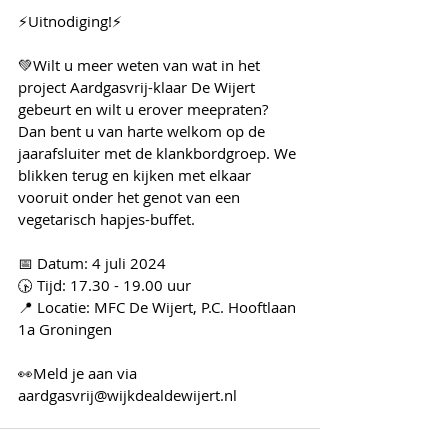
⚡Uitnodiging!⚡
💚Wilt u meer weten van wat in het 
project Aardgasvrij-klaar De Wijert 
gebeurt en wilt u erover meepraten? 
Dan bent u van harte welkom op de 
jaarafsluiter met de klankbordgroep. We 
blikken terug en kijken met elkaar 
vooruit onder het genot van een 
vegetarisch hapjes-buffet.
📅 Datum: 4 juli 2024
🕟 Tijd: 17.30 - 19.00 uur
📍 Locatie: MFC De Wijert, P.C. Hooftlaan 
1a Groningen
👀Meld je aan via 
aardgasvrij@wijkdealdewijert.nl