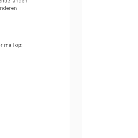
ende landen. 
inderen 
r mail op: 