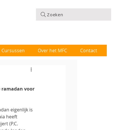
Zoeken
 & Cursussen
Over het MFC
Contact
de ramadan voor 
n eigenlijk is 
ia heeft 
ert (P.C. 