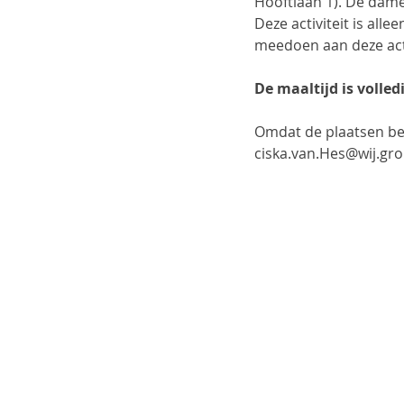
Hooftlaan 1). De dame
Deze activiteit is all
meedoen aan deze acti
De maaltijd is volledi
Omdat de plaatsen bepe
ciska.van.Hes@wij.gron