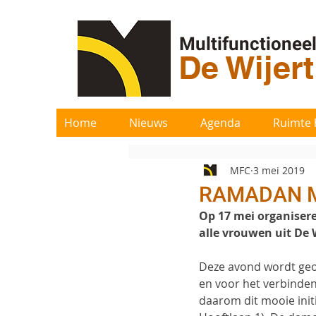
Multifunctionee
De Wijer
Home
Nieuws
Agenda
Ruimte 
MFC
3 mei 2019
RAMADAN M
Op 17 mei organisere
alle vrouwen uit De W
Deze avond wordt geo
en voor het verbinden
daarom dit mooie init