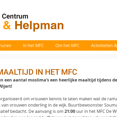
l Centrum
t
&
Helpman
huren
In het MFC
Om het MFC
Activiteiten
AALTIJD IN HET MFC
n een aantal moslima’s een heerlijke maaltijd tijdens 
ijert!
rganiseerd om vrouwen kennis te laten maken wat de ramada
 van vrouwen onderling in de wijk. Buurtbewoonster Souma
iatief bedacht. De aanvang is om 
21:00 
uur in het MFC De Wij