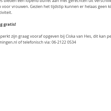
s bieden een lopend buffet aan met gerechten uit verschill
een voor vrouwen. Gezien het tijdstip kunnen er helaas geen k
viteit.
g gratis!
rkt zijn graag vooraf opgeven bij Ciska van Hes, dit kan pe
ingen.nl of telefonisch via: 06-2122 0534