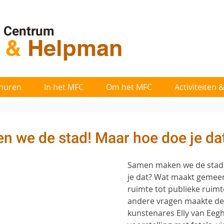
l Centrum
t
&
Helpman
huren
In het MFC
Om het MFC
Activiteiten
 we de stad! Maar hoe doe je da
Samen maken we de stad!
je dat? Wat maakt gemeen
ruimte tot publieke ruimt
andere vragen maakte de 
kunstenares Elly van Eeg