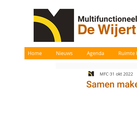
Multifunctionee
De Wijer
Home
Nieuws
Agenda
Ruimte 
MFC
31 okt 2022
Samen maken