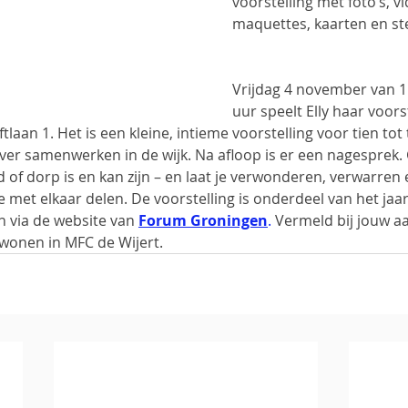
voorstelling met foto’s, v
maquettes, kaarten en 
Vrijdag 4 november van 15
uur speelt Elly haar voors
ftlaan 1. Het is een kleine, intieme voorstelling voor tien to
over samenwerken in de wijk. Na afloop is er een nagesprek
d of dorp is en kan zijn – en laat je verwonderen, verwarren 
 met elkaar delen. De voorstelling is onderdeel van het jaarli
n via de website van 
Forum Groningen
.
 Vermeld bij jouw a
ijwonen in MFC de Wijert.