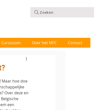
Zoeken
 & Cursussen
Over het MFC
Contact
t?
 Maar hoe doe 
schappelijke 
e? Over deze en 
Belgische 
hem een 