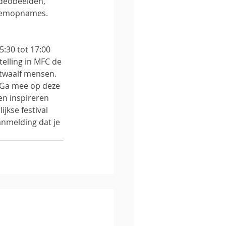
ideobeelden, 
stemopnames.
:30 tot 17:00 
telling in MFC de 
t twaalf mensen. 
. Ga mee op deze 
en inspireren 
jkse festival 
anmelding dat je 