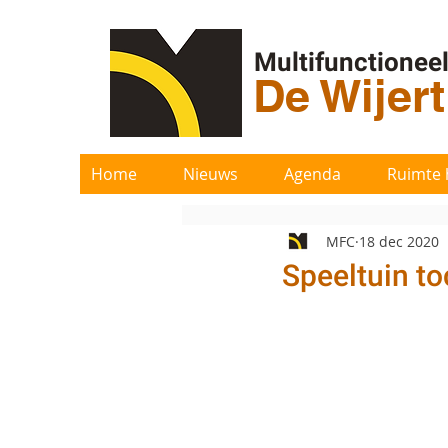
Multifunctionee
De Wijer
Home
Nieuws
Agenda
Ruimte 
MFC
18 dec 2020
Speeltuin t