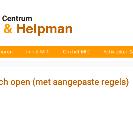
l Centrum
t
&
Helpman
huren
In het MFC
Om het MFC
Activiteiten
och open (met aangepaste regels)