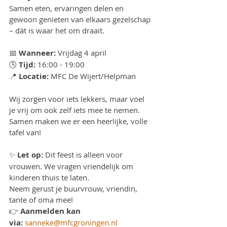
Samen eten, ervaringen delen en 
gewoon genieten van elkaars gezelschap 
– dát is waar het om draait.
📅 
Wanneer:
 Vrijdag 4 april
🕓 
Tijd:
 16:00 - 19:00
📍 
Locatie:
 MFC De Wijert/Helpman
Wij zorgen voor iets lekkers, maar voel 
je vrij om ook zelf iets mee te nemen. 
Samen maken we er een heerlijke, volle 
tafel van!
✨ 
Let op:
 Dit feest is alleen voor 
vrouwen. We vragen vriendelijk om 
kinderen thuis te laten. 
Neem gerust je buurvrouw, vriendin, 
tante of oma mee!
👉 
Aanmelden kan 
via:
sanneke@mfcgroningen.nl