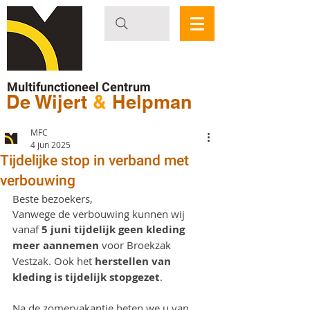
Multifunctioneel Centrum
De Wijert
&
Helpman
MFC
4 jun 2025
Tijdelijke stop in verband met
verbouwing
Beste bezoekers,
Vanwege de verbouwing kunnen wij 
vanaf 
5 juni tijdelijk geen kleding 
meer aannemen
 voor Broekzak 
Vestzak. Ook het 
herstellen van 
kleding is tijdelijk stopgezet
.
Na de zomervakantie heten we u van 