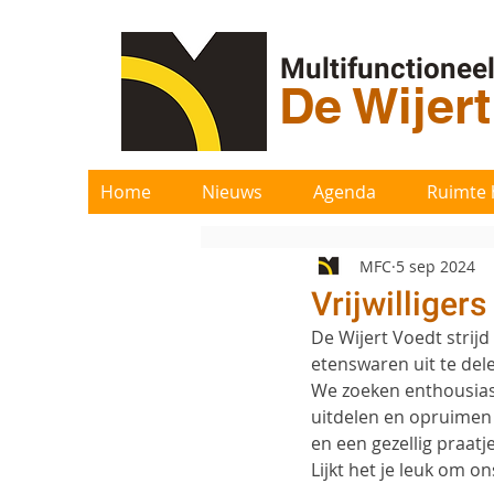
Multifunctionee
De Wijer
Home
Nieuws
Agenda
Ruimte 
MFC
5 sep 2024
Vrijwilliger
De Wijert Voedt strij
etenswaren uit te dele
We zoeken enthousiast
uitdelen en opruimen 
en een gezellig praat
Lijkt het je leuk om o