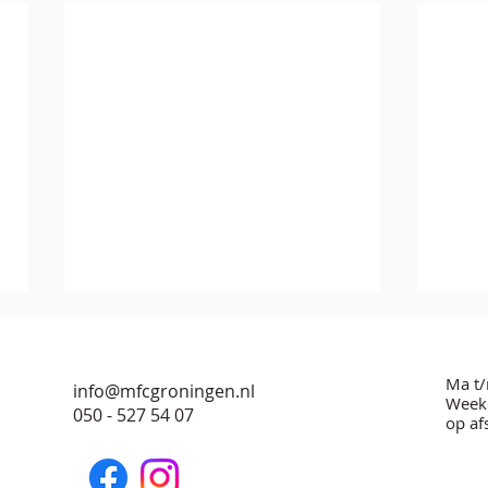
Ma t/
info@mfcgroningen.nl
Weeke
050 - 527 54 07
op af
Jubi