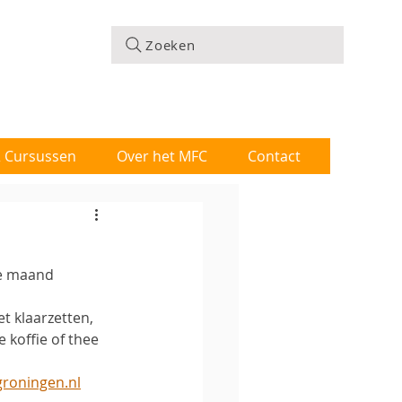
Zoeken
 & Cursussen
Over het MFC
Contact
de maand 
 klaarzetten,  
koffie of thee 
roningen.nl