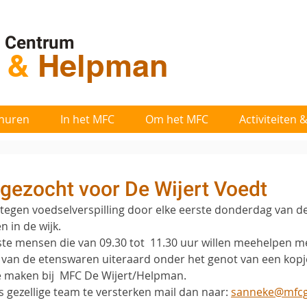
l Centrum
t
&
Helpman
huren
In het MFC
Om het MFC
Activiteiten
s gezocht voor De Wijert Voedt
d tegen voedselverspilling door elke eerste donderdag van 
n in de wijk.
e mensen die van 09.30 tot  11.30 uur willen meehelpen met
van de etenswaren uiteraard onder het genot van een kopje 
je maken bij  MFC De Wijert/Helpman.
ns gezellige team te versterken mail dan naar: 
sanneke@mfcg