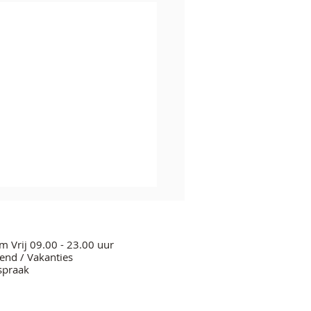
m Vrij 09.00 - 23.00 uur
nd / Vakanties
spraak
leum Soulvibration