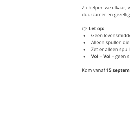
Zo helpen we elkaar, 
duurzamer en gezellig
👉 
Let op:
Geen levensmidde
Alleen spullen di
Zet er alleen spul
Vol = Vol
 – geen 
Kom vanaf 
15 septem