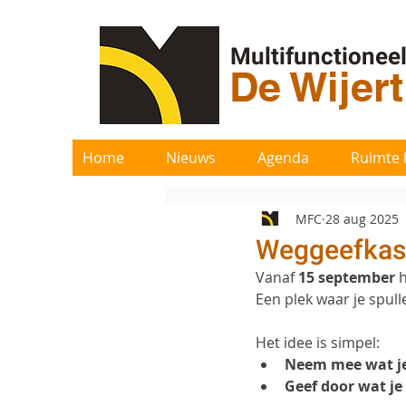
Multifunctionee
De Wijer
Home
Nieuws
Agenda
Ruimte 
MFC
28 aug 2025
Weggeefkast
Vanaf 
15 september
 
Een plek waar je spul
Het idee is simpel:
Neem mee wat je
Geef door wat je