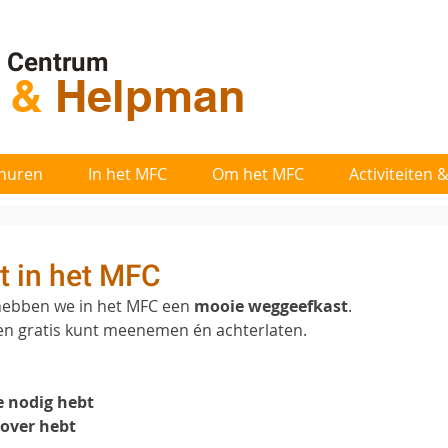
l Centrum
t
&
Helpman
huren
In het MFC
Om het MFC
Activiteiten
 in het MFC
hebben we in het MFC een 
mooie weggeefkast
.
len gratis kunt meenemen én achterlaten.
 nodig hebt
 over hebt