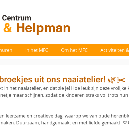
l Centrum
t
&
Helpman
huren
In het MFC
Om het MFC
Activiteiten
roekjes uit ons naaiatelier! 🌿✂️
 in het naaiatelier, en dat zie je! Hoe leuk zijn deze vrolijke 
netje maar schijnen, zodat de kinderen straks vol trots hun
en leerzame en creatieve dag, waarop we van oude herenblo
 maken. Duurzaam, handgemaakt en met liefde gemaakt! 💛♻