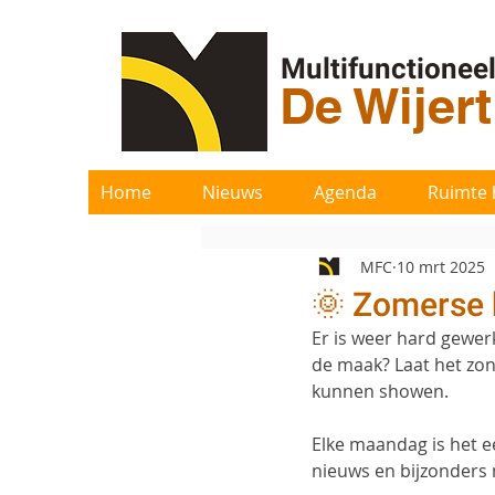
Multifunctionee
De Wijer
Home
Nieuws
Agenda
Ruimte 
MFC
10 mrt 2025
🌞 Zomerse b
Er is weer hard gewerkt
de maak? Laat het zon
kunnen showen.
Elke maandag is het e
nieuws en bijzonders