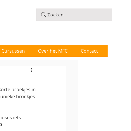
Zoeken
 & Cursussen
Over het MFC
Contact
korte broekjes in 
 unieke broekjes 
uses iets 
️