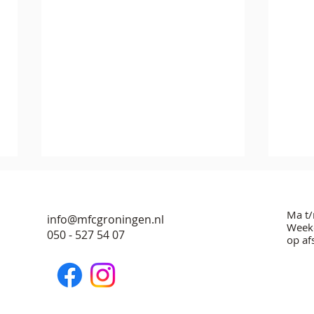
Ma t/
info@mfcgroningen.nl
Weeke
050 - 527 54 07
op af
Speel
Jubileum Soulvibration