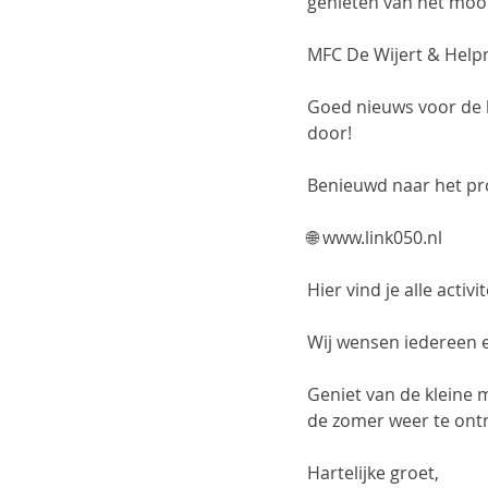
genieten van het mooi
MFC De Wijert & Helpm
Goed nieuws voor de k
door! 
Benieuwd naar het pr
🌐 www.link050.nl⁠
Hier vind je alle acti
Wij wensen iedereen e
Geniet van de kleine 
de zomer weer te ont
Hartelijke groet,