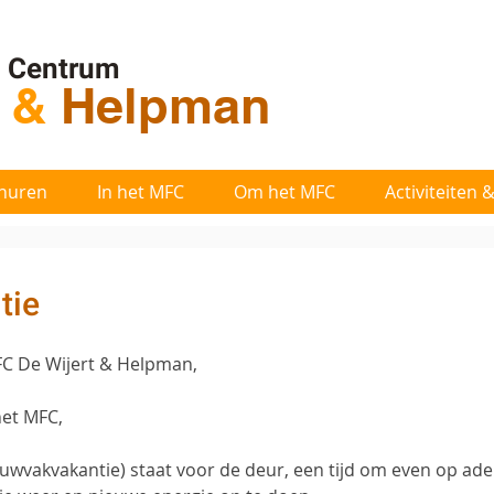
l Centrum
t
&
Helpman
huren
In het MFC
Om het MFC
Activiteiten
tie
C De Wijert & Helpman,
et MFC, 
wvakvakantie) staat voor de deur, een tijd om even op ade