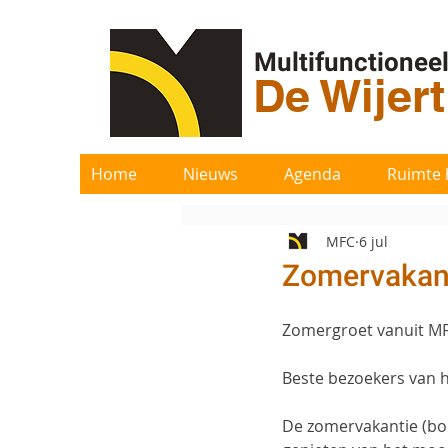
Multifunctionee
De Wijer
Home
Nieuws
Agenda
Ruimte 
MFC
6 jul
Zomervakan
Zomergroet vanuit MF
Beste bezoekers van h
De zomervakantie (bou