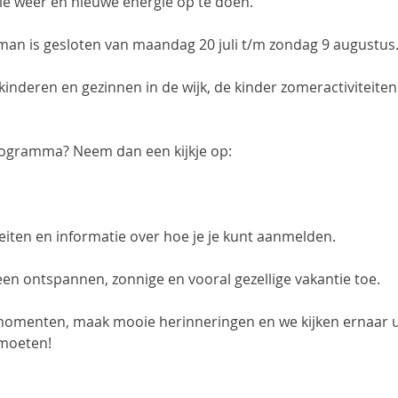
e weer en nieuwe energie op te doen. 
an is gesloten van maandag 20 juli t/m zondag 9 augustus
inderen en gezinnen in de wijk, de kinder zomeractiviteite
ogramma? Neem dan een kijkje op: 
viteiten en informatie over hoe je je kunt aanmelden.
en ontspannen, zonnige en vooral gezellige vakantie toe. 
momenten, maak mooie herinneringen en we kijken ernaar uit
moeten! 