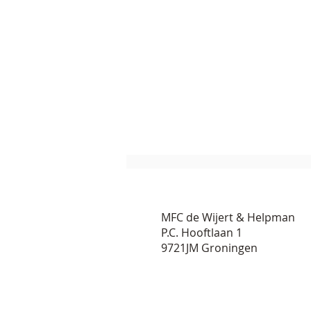
MFC de Wijert & Helpman
P.C. Hooftlaan 1
9721JM Groningen
Theater verbindt bewoners in
Groningen Zuid