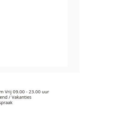
m Vrij 09.00 - 23.00 uur
nd / Vakanties
spraak
tuin de Wijert