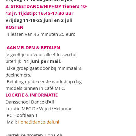
3. STREETDANCE/HIPHOP Tieners 10-
13 jr. Tijdstip: 16.45-17.30 uur
Vrijdag 11-18-25 juni en 2 juli 
KOSTEN
 4 lessen van 45 minuten 25 euro 
 AANMELDEN & BETALEN
Je geeft je op voor alle 4 lessen tot 
uiterlijk
  11 juni per mail
. 
 Elke groep gaat door bij minimaal 8 
deelnemers. 
 Betaling op de eerste workshop dag 
middels pinnen in Café MFC.
LOCATIE & INFORMATIE   
Dansschool Dance d’Alí
Locatie MFC De Wijert/Helpman
 PC Hooftlaan 1 
 Mail: 
ilona@dance-dali.nl
Hartelijke groeten, Ilona Ali