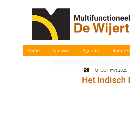
Multifunctionee
De Wijer
Home
Nieuws
Agenda
Ruimte 
MFC
31 mrt 2025
Het Indisch 