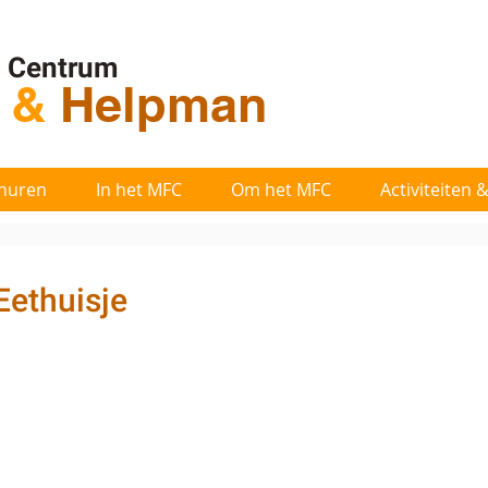
l Centrum
t
&
Helpman
huren
In het MFC
Om het MFC
Activiteiten
Eethuisje