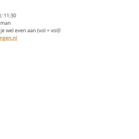
t: 11:30
lpman
je wel even aan (vol = vol)!
ngen.nl