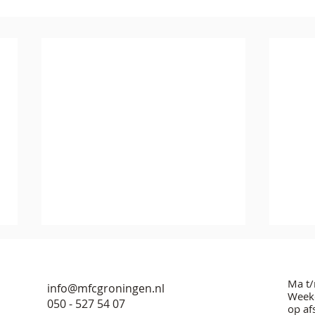
Ma t/
info@mfcgroningen.nl
Weeke
050 - 527 54 07
op af