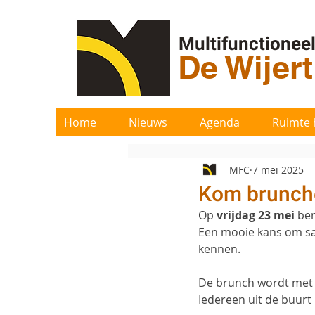
Multifunctionee
De Wijer
Home
Nieuws
Agenda
Ruimte 
MFC
7 mei 2025
Kom brunch
Op 
vrijdag 23 mei
 be
Een mooie kans om sa
kennen.
De brunch wordt met 
Iedereen uit de buurt