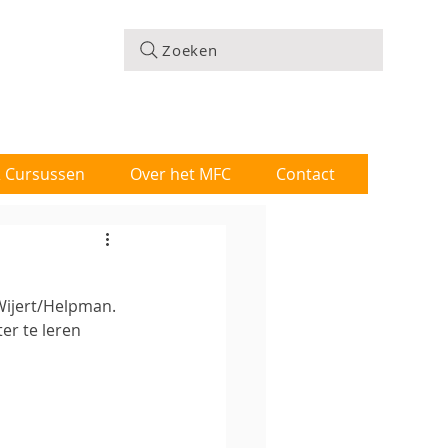
Zoeken
 & Cursussen
Over het MFC
Contact
Wijert/Helpman. 
r te leren 