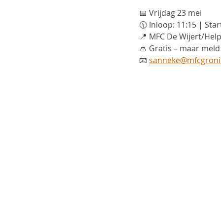
📅 Vrijdag 23 mei
🕦 Inloop: 11:15 | Star
📍 MFC De Wijert/He
👛 Gratis – maar meld 
📧 
sanneke@mfcgroni