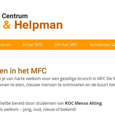
l Centrum
t
&
Helpman
huren
In het MFC
Om het MFC
Activiteiten
en in het MFC
n je van harte welkom voor een gezellige brunch in MFC De 
men te eten, nieuwe mensen te ontmoeten en de buurt bete
liefde bereid door studenten van 
ROC Menso Alting
. 
 is welkom – jong, oud, nieuw of bekend!